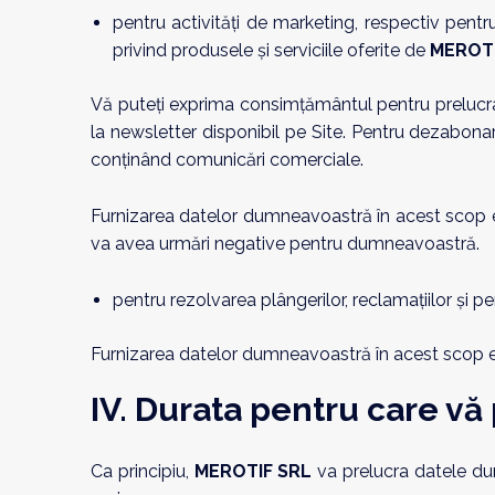
pentru activităţi de marketing, respectiv pent
privind produsele şi serviciile oferite de
MEROTI
Vă puteți exprima consimțământul pentru prelucra
la newsletter disponibil pe Site. Pentru dezabonar
conţinând comunicări comerciale.
Furnizarea datelor dumneavoastră în acest scop e
va avea urmări negative pentru dumneavoastră.
pentru rezolvarea plângerilor, reclamaţiilor şi p
Furnizarea datelor dumneavoastră în acest scop e
IV. Durata pentru care v
Ca principiu,
MEROTIF SRL
va prelucra datele du