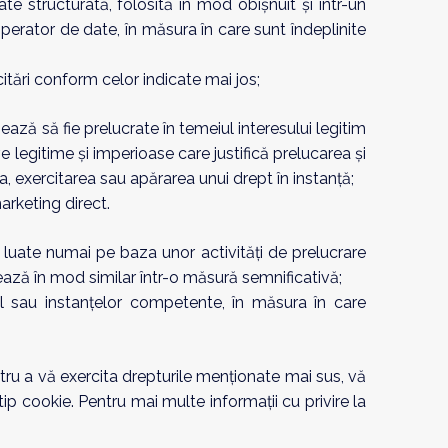
ate structurată, folosită în mod obișnuit și într-un
perator de date, în măsura în care sunt îndeplinite
citări conform celor indicate mai jos;
ează să fie prelucrate în temeiul interesului legitim
 legitime și imperioase care justifică prelucarea și
a, exercitarea sau apărarea unui drept în instanță;
arketing direct.
i luate numai pe baza unor activități de prelucrare
ează în mod similar într-o măsură semnificativă;
al sau instanțelor competente, în măsura în care
ntru a vă exercita drepturile menționate mai sus, vă
ip cookie. Pentru mai multe informații cu privire la