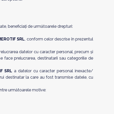
zate, beneficiați de următoarele drepturi:
MEROTIF SRL
, conform celor descrise în prezentul
prelucrarea datelor cu caracter personal, precum și
e face prelucrarea, destinatarii sau categoriile de
F SRL
a datelor cu caracter personal inexacte/
ui destinatar la care au fost transmise datele, cu
l dintre următoarele motive: