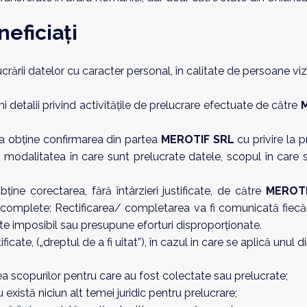
neficiați
lucrării datelor cu caracter personal, în calitate de persoane vi
i detalii privind activitățile de prelucrare efectuate de către
 a obține confirmarea din partea
MEROTIF SRL
cu privire la 
m modalitatea în care sunt prelucrate datele, scopul în care s
bține corectarea, fără întârzieri justificate, de către
MEROTI
ncomplete; Rectificarea/ completarea va fi comunicată fiecăr
te imposibil sau presupune eforturi disproporționate.
tificate, („dreptul de a fi uitat”), în cazul in care se aplică unu
a scopurilor pentru care au fost colectate sau prelucrate;
există niciun alt temei juridic pentru prelucrare;