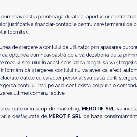
e dumneavoastră pe întreaga durată a raporturilor contractuale ș
lor justificative financiar-contabile pentru care termenul de 
st întocmite).
opțiunea de ştergere a contului de utilizator, prin apăsarea buto
e ca opțiunea dumneavoastră de a vă dezabona de la primire
ntermediul site-ului. În acest sens, dacă alegeți să vă ștergeți 
vă informăm că ștergerea contului nu va avea ca efect auto
prelucrate datele cu caracter personal sau dacă doriți ștergerea
 ştergerea contului, însă pe acel cont există cel puţin o coman
lizarea ultimei comenzi active.
rarea datelor în scop de marketing,
MEROTIF SRL
va încet
crările desfășurate de
MEROTIF SRL
pe baza consimțământul