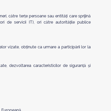
i, către terțe persoane sau entități care sprijină
i de servicii IT), ori către autoritățile publice
lor vizate, obținute ca urmare a participării lor la
tate, dezvoltarea caracteristicilor de siguranță și
ea Europeană.