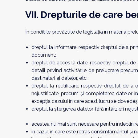
VII. Drepturile de care be
În condițiile prevăzute de legislația în materia pre
dreptul la informare, respectiv dreptul de a prim
document;
dreptul de acces la date, respectiv dreptul de
detalii privind activitățile de prelucrare precu
destinatari ai datelor, etc;
dreptul la rectificare, respectiv dreptul de a o
nejustificate, precum și completarea datelor i
excepția cazului în care acest lucru se dovedeș
dreptul la ștergerea datelor, fără întârzieri nejus
acestea nu mai sunt necesare pentru îndeplinire
în cazul în care este retras consimțământul și nu 