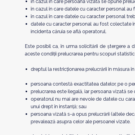
în cazul în care persoana vizată se opune preluc
în cazul în care datele cu caracter personal au f
în cazul în care datele cu caracter personal treb
datele cu caracter personal au fost colectate în 
incidenta căruia se află operatorul.
Este posibil ca, în urma solicitării de ștergere a d
aceste condiții prelucrarea pentru scopuri statistic
dreptul la restricționarea prelucrării în măsura în
persoana contestă exactitatea datelor, pe o peri
prelucrarea este ilegală, iar persoana vizată se o
operatorul nu mai are nevoie de datele cu caract
unui drept în instanță; sau
persoana vizată s-a opus prelucrării (altele decâ
prevalează asupra celor ale persoanei vizate.