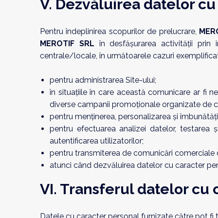
V. Dezvăluirea datelor cu
Pentru îndeplinirea scopurilor de prelucrare,
MER
MEROTIF SRL
în desfășurarea activității prin i
centrale/locale, în următoarele cazuri exemplific
pentru administrarea Site-ului;
în situațiile în care această comunicare ar fi n
diverse campanii promoționale organizate de 
pentru menținerea, personalizarea și îmbunătățirea
pentru efectuarea analizei datelor, testarea și
autentificarea utilizatorilor;
pentru transmiterea de comunicări comerciale de 
atunci când dezvăluirea datelor cu caracter pe
VI. Transferul datelor cu
Datele cu caracter personal furnizate către pot fi