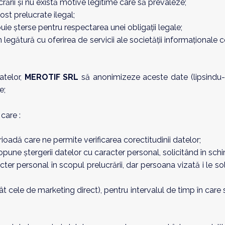
rării și nu există motive legitime care să prevaleze;
ost prelucrate ilegal;
uie șterse pentru respectarea unei obligații legale;
legătură cu oferirea de servicii ale societății informaționale 
atelor,
MEROTIF SRL
să anonimizeze aceste date (lipsindu-le
e;
 care :
oadă care ne permite verificarea corectitudinii datelor;
pune ștergerii datelor cu caracter personal, solicitând în schimb
er personal în scopul prelucrării, dar persoana vizată i le so
t cele de marketing direct), pentru intervalul de timp în care 