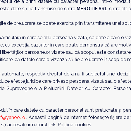
 dreptul de a primi datele cu caracter personal într-o modalit
aceste date să fie transmise de către
MEROTIF SRL
către alt o
ățile de prelucrare se poate exercita prin transmiterea unei soli
rticulară în care se află persoana vizată, ca datele care o viz
ic, cu excepția cazurilor în care poate demonstra că are motive
i libertăților persoanelor vizate sau că scopul este constatare
tificare, că datele care o vizează să fie prelucrate în scop de m
e automate, respectiv dreptul de a nu fi subiectul unei decizi
oduce efecte juridice care privesc persoana vizată sau o afect
 de Supraveghere a Prelucrării Datelor cu Caracter Person
odul în care datele cu caracter personal sunt prelucrate și pe
if@yahoo.ro
. Această pagină de internet folosește fișiere de t
să accesați următorul link: Politica cookies