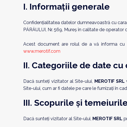
I. Informații generale
Confidențialitatea datelor dumneavoastră cu carac
PĂRĂULUI, Nr. 569
, Mureș în calitate de operator 
Acest document are rolul de a vă informa cu pri
www.merotif.com
II. Categoriile de date c
Dacă sunteți vizitator al Site-ului,
MEROTIF SRL
v
Site-ului, cum ar fi datele pe care le furnizați în ca
III. Scopurile și temeiuril
Dacă sunteți vizitator al Site-ului,
MEROTIF SRL
pr