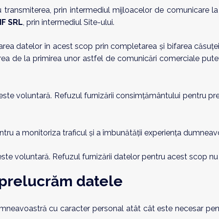
ru transmiterea, prin intermediul mijloacelor de comunicare l
F SRL
, prin intermediul Site-ului.
rea datelor în acest scop prin completarea și bifarea căsuț
ea de la primirea unor astfel de comunicări comerciale puteți
ste voluntară. Refuzul furnizării consimțământului pentru p
entru a monitoriza traficul și a îmbunătăţii experiența dumneavo
ste voluntară. Refuzul furnizării datelor pentru acest scop 
ă prelucrăm datele
mneavoastră cu caracter personal atât cât este necesar pent