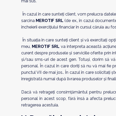
mai sus.
În cazul în care sunteți client, vom prelucra datel
sarcina
MEROTIF SRL
(de ex., în cazul documente
încheierii exerciţiului financiar în cursul căruia au fo
În situaţia în care sunteți client și vă exercitați 
meu,
MEROTIF SRL
va interpreta această acțiun
curent despre produsele și serviciile oferite prin i
și/sau sms-uri de acest gen. Totuși, dorim să 
personal. În cazul în care doriți să nu vă mai fie 
punctul VII de mai jos.. În cazul în care solicitați
înregistrată numai după livrarea produselor şi fina
Dacă vă retrageți consimțământul pentru preluc
personal în acest scop, fără însă a afecta prelu
retragerea acestuia.