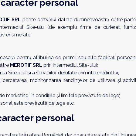
 caracter personal
OTIF SRL
poate dezvălui datele dumneavoastră către partener
ntermediul Site-ului (de exemplu firme de curierat, furnizor
ativ enumerate:
ecesară pentru atribuirea de premii sau alte facilități persoane
către
MEROTIF SRL
prin intermediul Site-ului;
 Site-ului și a serviciilor derulate prin intermediul lui;
 cercetarea, monitorizarea tendințelor de utilizare și activi
marketing, în condițiile și limitele prevăzute de lege;
rsonal este prevăzută de lege etc.
 caracter personal
 transferate în afara României, dar doar către state din Uniun