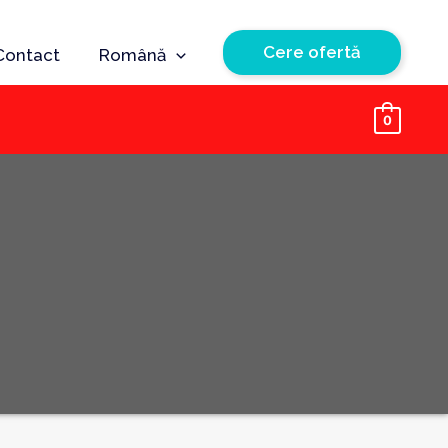
Cere ofertă
Contact
Română
0