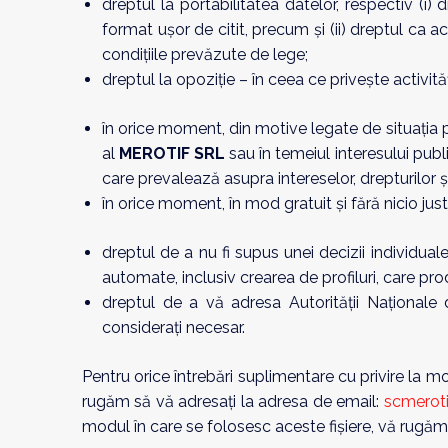
dreptul la portabilitatea datelor, respectiv (i)
format ușor de citit, precum și (ii) dreptul ca 
condițiile prevăzute de lege;
dreptul la opoziție – în ceea ce privește activit
în orice moment, din motive legate de situația pa
al
MEROTIF SRL
sau în temeiul interesului publ
care prevalează asupra intereselor, drepturilor ș
în orice moment, în mod gratuit și fără nicio jus
dreptul de a nu fi supus unei decizii individual
automate, inclusiv crearea de profiluri, care pr
dreptul de a vă adresa Autorităţii Naţionale
considerați necesar.
Pentru orice întrebări suplimentare cu privire la m
rugăm să vă adresați la adresa de email:
scmerot
modul în care se folosesc aceste fișiere, vă rugăm 